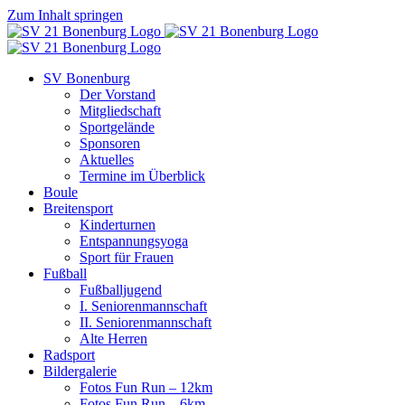
Zum Inhalt springen
SV Bonenburg
Der Vorstand
Mitgliedschaft
Sportgelände
Sponsoren
Aktuelles
Termine im Überblick
Boule
Breitensport
Kinderturnen
Entspannungsyoga
Sport für Frauen
Fußball
Fußballjugend
I. Seniorenmannschaft
II. Seniorenmannschaft
Alte Herren
Radsport
Bildergalerie
Fotos Fun Run – 12km
Fotos Fun Run – 6km