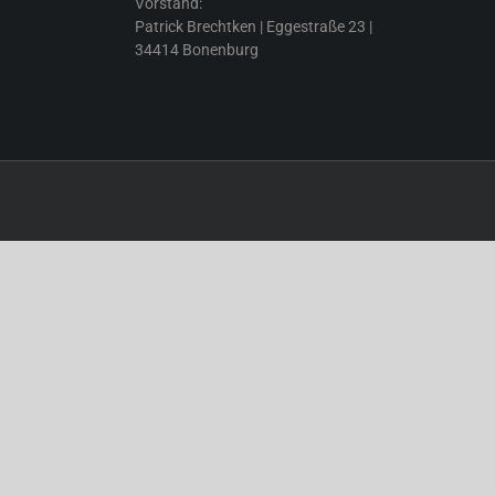
Vorstand:
Patrick Brechtken | Eggestraße 23 |
34414 Bonenburg