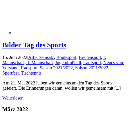
Bilder Tag des Sports
15. Juni 2022
|
Arbeitseinsatz
,
Boulesport
,
Breitensport
,
I.
Mannschaft
,
II. Mannschaft
,
Jugendfußball
,
Laufsport
,
Neues vom
Vorstand
,
Radsport
,
Saison 2021/2022
,
Saison 2021/2022
,
Sportfest
,
Tischtennis
|
Am 21. Mai 2022 haben wir gemeinsam den Tag des Sports
gefeiert. Die Erinnerungen daran, wollen wir gemeinsam mit [...]
Weiterlesen
März 2022