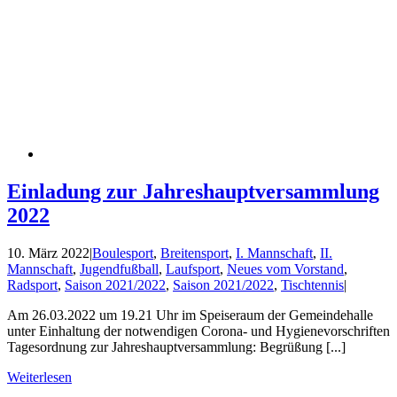
Einladung zur Jahreshauptversammlung
2022
10. März 2022
|
Boulesport
,
Breitensport
,
I. Mannschaft
,
II.
Mannschaft
,
Jugendfußball
,
Laufsport
,
Neues vom Vorstand
,
Radsport
,
Saison 2021/2022
,
Saison 2021/2022
,
Tischtennis
|
Am 26.03.2022 um 19.21 Uhr im Speiseraum der Gemeindehalle
unter Einhaltung der notwendigen Corona- und Hygienevorschriften
Tagesordnung zur Jahreshauptversammlung: Begrüßung [...]
Weiterlesen