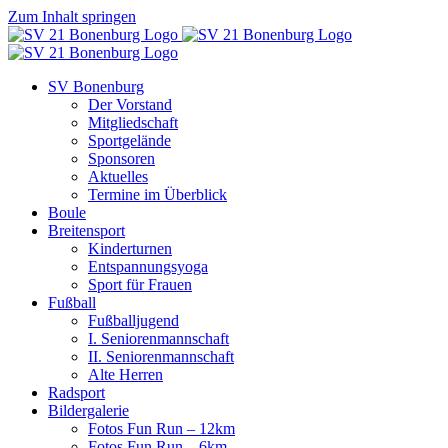
Zum Inhalt springen
SV Bonenburg
Der Vorstand
Mitgliedschaft
Sportgelände
Sponsoren
Aktuelles
Termine im Überblick
Boule
Breitensport
Kinderturnen
Entspannungsyoga
Sport für Frauen
Fußball
Fußballjugend
I. Seniorenmannschaft
II. Seniorenmannschaft
Alte Herren
Radsport
Bildergalerie
Fotos Fun Run – 12km
Fotos Fun Run – 6km