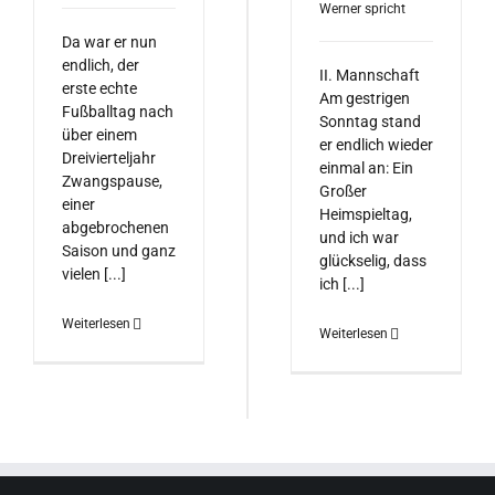
Werner spricht
Da war er nun
endlich, der
II. Mannschaft
erste echte
Am gestrigen
Fußballtag nach
Sonntag stand
über einem
er endlich wieder
Dreivierteljahr
einmal an: Ein
Zwangspause,
Großer
einer
Heimspieltag,
abgebrochenen
und ich war
Saison und ganz
glückselig, dass
vielen [...]
ich [...]
Weiterlesen
Weiterlesen