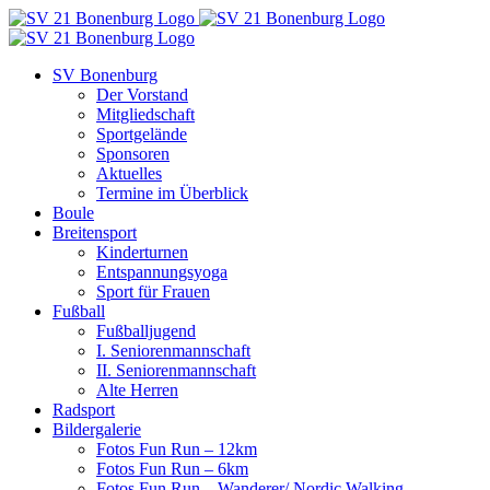
Zum
Inhalt
springen
SV Bonenburg
Der Vorstand
Mitgliedschaft
Sportgelände
Sponsoren
Aktuelles
Termine im Überblick
Boule
Breitensport
Kinderturnen
Entspannungsyoga
Sport für Frauen
Fußball
Fußballjugend
I. Seniorenmannschaft
II. Seniorenmannschaft
Alte Herren
Radsport
Bildergalerie
Fotos Fun Run – 12km
Fotos Fun Run – 6km
Fotos Fun Run – Wanderer/ Nordic Walking