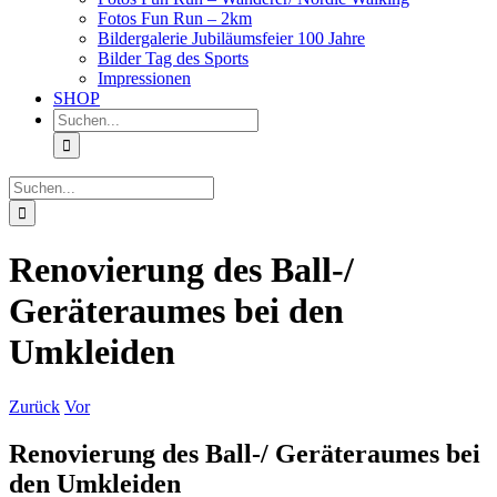
Fotos Fun Run – 2km
Bildergalerie Jubiläumsfeier 100 Jahre
Bilder Tag des Sports
Impressionen
SHOP
Suche
nach:
Suche
nach:
Renovierung des Ball-/
Geräteraumes bei den
Umkleiden
Zurück
Vor
Renovierung des Ball-/ Geräteraumes bei
den Umkleiden