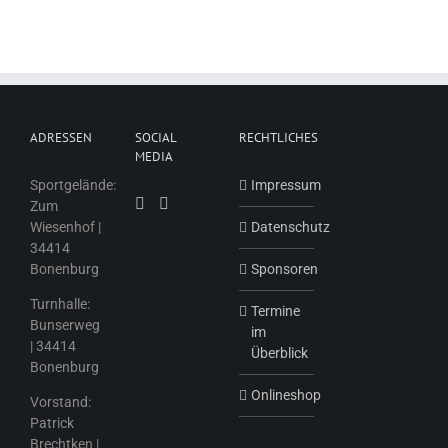
ADRESSEN
SOCIAL
RECHTLICHES
MEDIA
Sportgelände:
Impressum
Zum
Wiesenhof |
Datenschutz
34414
Bonenburg
Sponsoren
Turnhalle:
Termine
Bunserweg
im
| 34414
Überblick
Bonenburg
Onlineshop
Vorstand:
Patrick
Brechtken |