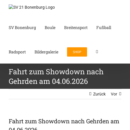
Zum
Inhalt
springen
SV Bonenburg
Boule
Breitensport
Fußball
Radsport
Bildergalerie
SHOP
Fahrt zum Showdown nach
Gehrden am 04.06.2026
Zurück
Vor
Fahrt zum Showdown nach Gehrden am
04.06.2026