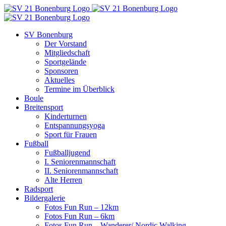
Zum
Inhalt
springen
SV Bonenburg
Der Vorstand
Mitgliedschaft
Sportgelände
Sponsoren
Aktuelles
Termine im Überblick
Boule
Breitensport
Kinderturnen
Entspannungsyoga
Sport für Frauen
Fußball
Fußballjugend
I. Seniorenmannschaft
II. Seniorenmannschaft
Alte Herren
Radsport
Bildergalerie
Fotos Fun Run – 12km
Fotos Fun Run – 6km
Fotos Fun Run – Wanderer/ Nordic Walking