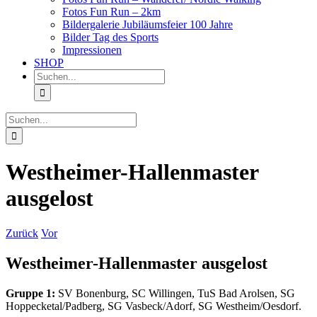
Fotos Fun Run – 2km
Bildergalerie Jubiläumsfeier 100 Jahre
Bilder Tag des Sports
Impressionen
SHOP
Suche
nach:
Suche
nach:
Westheimer-Hallenmaster
ausgelost
Zurück
Vor
Westheimer-Hallenmaster ausgelost
Gruppe 1:
SV Bonenburg, SC Willingen, TuS Bad Arolsen, SG
Hoppecketal/Padberg, SG Vasbeck/Adorf, SG Westheim/Oesdorf.