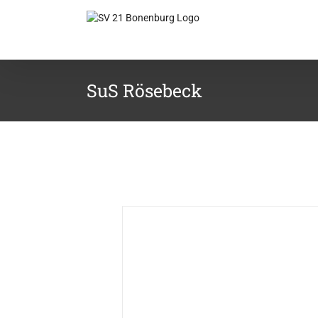
Zum
Inhalt
springen
SuS Rösebeck