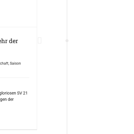
ehr der
schaft
,
Saison
n
loriosen SV 21
gen der