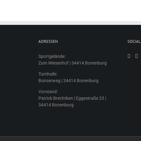
ADRESSEN
SOCIAL
Sportgelände:
Zum Wiesenhof | 34414 Bonenburg
Turnhalle:
Bunserweg | 34414 Bonenburg
Vorstand:
Patrick Brechtken | Eggestraße 23 |
34414 Bonenburg