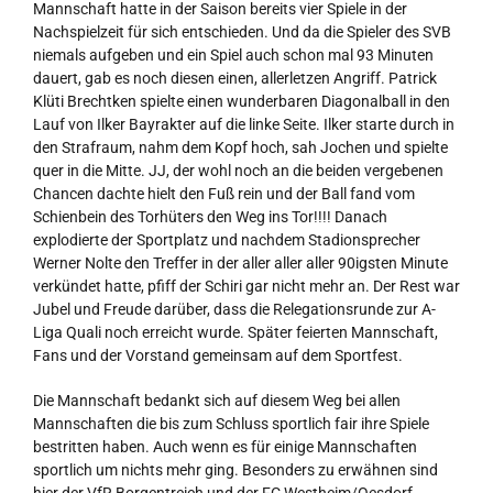
Mannschaft hatte in der Saison bereits vier Spiele in der
Nachspielzeit für sich entschieden. Und da die Spieler des SVB
niemals aufgeben und ein Spiel auch schon mal 93 Minuten
dauert, gab es noch diesen einen, allerletzen Angriff. Patrick
Klüti Brechtken spielte einen wunderbaren Diagonalball in den
Lauf von Ilker Bayrakter auf die linke Seite. Ilker starte durch in
den Strafraum, nahm dem Kopf hoch, sah Jochen und spielte
quer in die Mitte. JJ, der wohl noch an die beiden vergebenen
Chancen dachte hielt den Fuß rein und der Ball fand vom
Schienbein des Torhüters den Weg ins Tor!!!! Danach
explodierte der Sportplatz und nachdem Stadionsprecher
Werner Nolte den Treffer in der aller aller aller 90igsten Minute
verkündet hatte, pfiff der Schiri gar nicht mehr an. Der Rest war
Jubel und Freude darüber, dass die Relegationsrunde zur A-
Liga Quali noch erreicht wurde. Später feierten Mannschaft,
Fans und der Vorstand gemeinsam auf dem Sportfest.
Die Mannschaft bedankt sich auf diesem Weg bei allen
Mannschaften die bis zum Schluss sportlich fair ihre Spiele
bestritten haben. Auch wenn es für einige Mannschaften
sportlich um nichts mehr ging. Besonders zu erwähnen sind