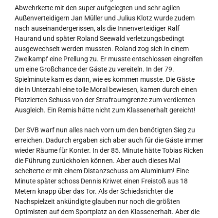
Abwehrkette mit den super aufgelegten und sehr agilen
Außenverteidigern Jan Müller und Julius Klotz wurde zudem
nach auseinandergerissen, als die Innenverteidiger Ralf
Haurand und später Roland Seewald verletzungsbedingt
ausgewechselt werden mussten. Roland zog sich in einem
Zweikampf eine Prellung zu. Er musste entschlossen eingreifen
um eine Großchance der Gäste zu vereiteln. In der 79.
Spielminute kam es dann, wie es kommen musste. Die Gäste
die in Unterzahl eine tolle Moral bewiesen, kamen durch einen
Platzierten Schuss von der Strafraumgrenze zum verdienten
Ausgleich. Ein Remis hätte nicht zum Klassenerhalt gereicht!
Der SVB warf nun alles nach vorn um den benötigten Sieg zu
erreichen. Dadurch ergaben sich aber auch für die Gäste immer
wieder Räume für Konter. In der 85. Minute hätte Tobias Ricken
die Führung zurückholen können. Aber auch dieses Mal
scheiterte er mit einem Distanzschuss am Aluminium! Eine
Minute später schoss Dennis Kriwet einen Freistoß aus 18
Metern knapp über das Tor. Als der Schiedsrichter die
Nachspielzeit ankündigte glauben nur noch die größten
Optimisten auf dem Sportplatz an den Klassenerhalt. Aber die