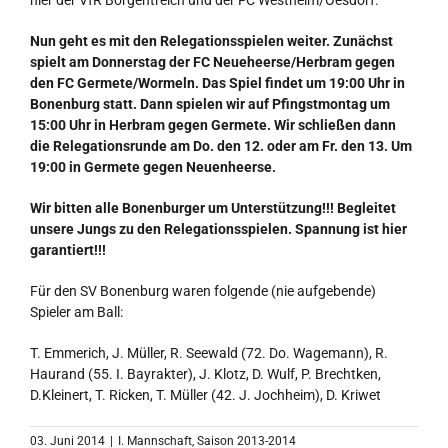
hier der VfR Borgentreich und der FC Westheim/Oesdorf.
Nun geht es mit den Relegationsspielen weiter. Zunächst
spielt am Donnerstag der FC Neueheerse/Herbram gegen
den FC Germete/Wormeln. Das Spiel findet um 19:00 Uhr in
Bonenburg statt. Dann spielen wir auf Pfingstmontag um
15:00 Uhr in Herbram gegen Germete. Wir schließen dann
die Relegationsrunde am Do. den 12. oder am Fr. den 13. Um
19:00 in Germete gegen Neuenheerse.
Wir bitten alle Bonenburger um Unterstützung!!! Begleitet
unsere Jungs zu den Relegationsspielen. Spannung ist hier
garantiert!!!
Für den SV Bonenburg waren folgende (nie aufgebende)
Spieler am Ball:
T. Emmerich, J. Müller, R. Seewald (72. Do. Wagemann), R.
Haurand (55. I. Bayrakter), J. Klotz, D. Wulf, P. Brechtken,
D.Kleinert, T. Ricken, T. Müller (42. J. Jochheim), D. Kriwet
03. Juni 2014
|
I. Mannschaft
,
Saison 2013-2014