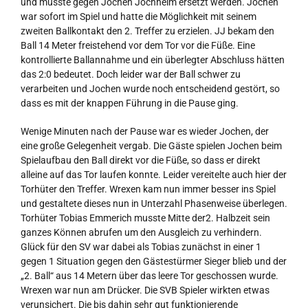
und musste gegen Jochen Jochheim ersetzt werden. Jochen
war sofort im Spiel und hatte die Möglichkeit mit seinem
zweiten Ballkontakt den 2. Treffer zu erzielen. JJ bekam den
Ball 14 Meter freistehend vor dem Tor vor die Füße. Eine
kontrollierte Ballannahme und ein überlegter Abschluss hätten
das 2:0 bedeutet. Doch leider war der Ball schwer zu
verarbeiten und Jochen wurde noch entscheidend gestört, so
dass es mit der knappen Führung in die Pause ging.
Wenige Minuten nach der Pause war es wieder Jochen, der
eine große Gelegenheit vergab. Die Gäste spielen Jochen beim
Spielaufbau den Ball direkt vor die Füße, so dass er direkt
alleine auf das Tor laufen konnte. Leider vereitelte auch hier der
Torhüter den Treffer. Wrexen kam nun immer besser ins Spiel
und gestaltete dieses nun in Unterzahl Phasenweise überlegen.
Torhüter Tobias Emmerich musste Mitte der2. Halbzeit sein
ganzes Können abrufen um den Ausgleich zu verhindern.
Glück für den SV war dabei als Tobias zunächst in einer 1
gegen 1 Situation gegen den Gästestürmer Sieger blieb und der
„2. Ball“ aus 14 Metern über das leere Tor geschossen wurde.
Wrexen war nun am Drücker. Die SVB Spieler wirkten etwas
verunsichert. Die bis dahin sehr gut funktionierende