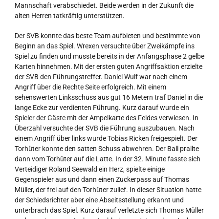
Mannschaft verabschiedet. Beide werden in der Zukunft die
alten Herren tatkräftig unterstützen.
Der SVB konnte das beste Team aufbieten und bestimmte von
Beginn an das Spiel. Wrexen versuchte über Zweikämpfe ins
Spiel zu finden und musste bereits in der Anfangsphase 2 gelbe
Karten hinnehmen. Mit der ersten guten Angriffsaktion erzielte
der SVB den Führungstreffer. Daniel Wulf war nach einem
Angriff über die Rechte Seite erfolgreich. Mit einem
sehenswerten Linksschuss aus gut 16 Metern traf Daniel in die
lange Ecke zur verdienten Führung. Kurz darauf wurde ein
Spieler der Gäste mit der Ampelkarte des Feldes verwiesen. In
Überzahl versuchte der SVB die Führung auszubauen. Nach
einem Angriff über links wurde Tobias Ricken freigespielt. Der
Torhüter konnte den satten Schuss abwehren. Der Ball prallte
dann vom Torhüter auf die Latte. In der 32. Minute fasste sich
Verteidiger Roland Seewald ein Herz, spielte einige
Gegenspieler aus und dann einen Zuckerpass auf Thomas
Müller, der frei auf den Torhüter zulief. In dieser Situation hatte
der Schiedsrichter aber eine Abseitsstellung erkannt und
unterbrach das Spiel. Kurz darauf verletzte sich Thomas Müller