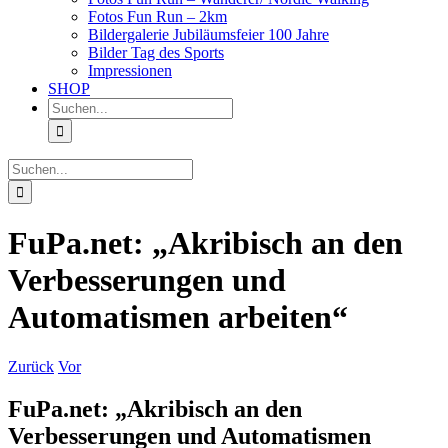
Fotos Fun Run – 2km
Bildergalerie Jubiläumsfeier 100 Jahre
Bilder Tag des Sports
Impressionen
SHOP
Suche
nach:
Suche
nach:
FuPa.net: „Akribisch an den
Verbesserungen und
Automatismen arbeiten“
Zurück
Vor
FuPa.net: „Akribisch an den
Verbesserungen und Automatismen