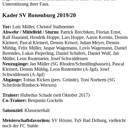
Unterstützung ihrer Fans.
Kader SV Bonenburg 2019/20
Tor:
Lutz Müller, Christof Stallmeister
Abwehr / Mittelfeld / Sturm:
Patrick Brechtken, Florian Ernst,
Ralf Haurand, Hendrik Hoppe, Lars Hoppe, Aaron Kerstin, Dennis
Kleinert, Pascal Kleinert, Dennis Kriwet, Julian Meyer, Dennis
Mühlig, Felix Müller, Jaspar Wagemann, Lovis Wagemann, Daniel
Berendes, Lukas Pieperling, Daniel Schäfers, Daniel Wulf, Jan
Müller, Leon Rustemeier, Josef Schwiddessen
Neuzugänge:
Jan Müller (SG Rhoden/Schmillinghausen), Pascal
Kleinert, Dennis Mühlig, Leon Rustemeier (A-Jgd), Josef
Schwiddessen (A-Jgd)
Abgänge:
Tobias Ricken (pers. Gründe), Toni Norberts (SG
Scherfede/Rimbeck-Wrexen)
Trainer:
Hubertus Schade (seit Oktober 2017)
Co-Trainer:
Benjamin Gockeln
Saisonziel:
Klassenerhalt
Meisterschaftsfavoriten:
SV Höxter, TuS Bad Driburg, vielleicht
noch der FC Stahle