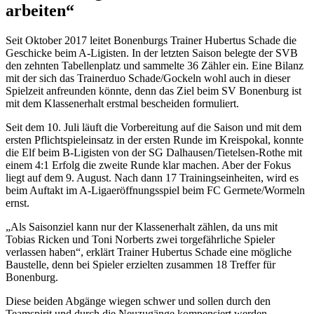
arbeiten“
Seit Oktober 2017 leitet Bonenburgs Trainer Hubertus Schade die
Geschicke beim A-Ligisten. In der letzten Saison belegte der SVB
den zehnten Tabellenplatz und sammelte 36 Zähler ein. Eine Bilanz
mit der sich das Trainerduo Schade/Gockeln wohl auch in dieser
Spielzeit anfreunden könnte, denn das Ziel beim SV Bonenburg ist
mit dem Klassenerhalt erstmal bescheiden formuliert.
Seit dem 10. Juli läuft die Vorbereitung auf die Saison und mit dem
ersten Pflichtspieleinsatz in der ersten Runde im Kreispokal, konnte
die Elf beim B-Ligisten von der SG Dalhausen/Tietelsen-Rothe mit
einem 4:1 Erfolg die zweite Runde klar machen. Aber der Fokus
liegt auf dem 9. August. Nach dann 17 Trainingseinheiten, wird es
beim Auftakt im A-Ligaeröffnungsspiel beim FC Germete/Wormeln
ernst.
„Als Saisonziel kann nur der Klassenerhalt zählen, da uns mit
Tobias Ricken und Toni Norberts zwei torgefährliche Spieler
verlassen haben“, erklärt Trainer Hubertus Schade eine mögliche
Baustelle, denn bei Spieler erzielten zusammen 18 Treffer für
Bonenburg.
Diese beiden Abgänge wiegen schwer und sollen durch den
Teamspirit und durch die Neuzugänge kompensiert werden.