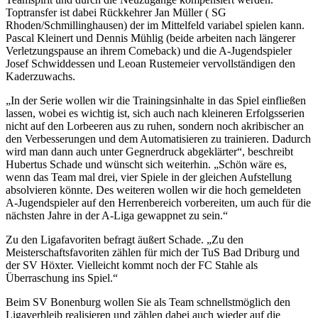
Toptransfer ist dabei Rückkehrer Jan Müller ( SG
Rhoden/Schmillinghausen) der im Mittelfeld variabel spielen kann.
Pascal Klei­nert und Dennis Mühlig (beide arbeiten nach längerer
Verletzungspause an ihrem Comeback) und die A-Jugendspieler
Josef Schwiddessen und Leoan Rustemeier vervollständigen den
Kaderzuwachs.
„In der Serie wollen wir die Trainingsinhalte in das Spiel einfließen
lassen, wobei es wichtig ist, sich auch nach kleineren Erfolgsserien
nicht auf den Lorbeeren aus zu ruhen, sondern noch akribischer an
den Verbesserungen und dem Automatisieren zu trainieren. Dadurch
wird man dann auch unter Gegnerdruck abgeklärter“, beschreibt
Hubertus Schade und wünscht sich weiterhin. „Schön wäre es,
wenn das Team mal drei, vier Spiele in der gleichen Aufstellung
absolvieren könnte. Des weiteren wollen wir die hoch gemeldeten
A-Jugendspieler auf den Herrenbereich vorbereiten, um auch für die
nächsten Jahre in der A-Liga gewappnet zu sein.“
Zu den Ligafavoriten befragt äußert Schade. „Zu den
Meisterschaftsfavoriten zählen für mich der TuS Bad Driburg und
der SV Höxter. Vielleicht kommt noch der FC Stahle als
Überraschung ins Spiel.“
Beim SV Bonenburg wollen Sie als Team schnellstmöglich den
Ligaverbleib realisieren und zählen dabei auch wieder auf die