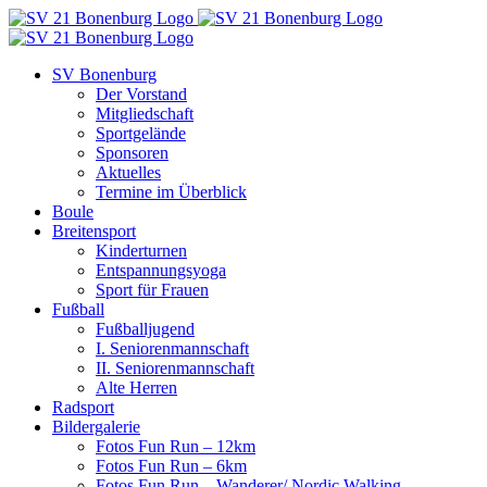
Zum
Inhalt
springen
SV Bonenburg
Der Vorstand
Mitgliedschaft
Sportgelände
Sponsoren
Aktuelles
Termine im Überblick
Boule
Breitensport
Kinderturnen
Entspannungsyoga
Sport für Frauen
Fußball
Fußballjugend
I. Seniorenmannschaft
II. Seniorenmannschaft
Alte Herren
Radsport
Bildergalerie
Fotos Fun Run – 12km
Fotos Fun Run – 6km
Fotos Fun Run – Wanderer/ Nordic Walking