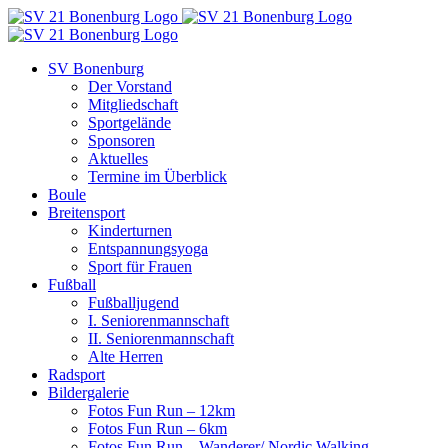
Zum
Inhalt
springen
SV Bonenburg
Der Vorstand
Mitgliedschaft
Sportgelände
Sponsoren
Aktuelles
Termine im Überblick
Boule
Breitensport
Kinderturnen
Entspannungsyoga
Sport für Frauen
Fußball
Fußballjugend
I. Seniorenmannschaft
II. Seniorenmannschaft
Alte Herren
Radsport
Bildergalerie
Fotos Fun Run – 12km
Fotos Fun Run – 6km
Fotos Fun Run – Wanderer/ Nordic Walking