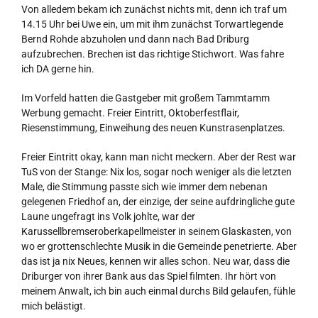
Von alledem bekam ich zunächst nichts mit, denn ich traf um
14.15 Uhr bei Uwe ein, um mit ihm zunächst Torwartlegende
Bernd Rohde abzuholen und dann nach Bad Driburg
aufzubrechen. Brechen ist das richtige Stichwort. Was fahre
ich DA gerne hin.
Im Vorfeld hatten die Gastgeber mit großem Tammtamm
Werbung gemacht. Freier Eintritt, Oktoberfestflair,
Riesenstimmung, Einweihung des neuen Kunstrasenplatzes.
Freier Eintritt okay, kann man nicht meckern. Aber der Rest war
TuS von der Stange: Nix los, sogar noch weniger als die letzten
Male, die Stimmung passte sich wie immer dem nebenan
gelegenen Friedhof an, der einzige, der seine aufdringliche gute
Laune ungefragt ins Volk johlte, war der
Karussellbremseroberkapellmeister in seinem Glaskasten, von
wo er grottenschlechte Musik in die Gemeinde penetrierte. Aber
das ist ja nix Neues, kennen wir alles schon. Neu war, dass die
Driburger von ihrer Bank aus das Spiel filmten. Ihr hört von
meinem Anwalt, ich bin auch einmal durchs Bild gelaufen, fühle
mich belästigt.