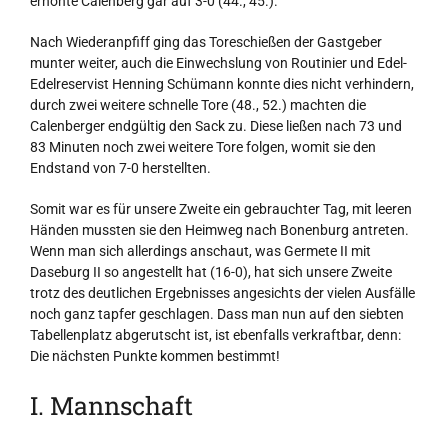
erhöhte Calenberg gar auf 3-0 (44., 45.).
Nach Wiederanpfiff ging das Toreschießen der Gastgeber
munter weiter, auch die Einwechslung von Routinier und Edel-
Edelreservist Henning Schümann konnte dies nicht verhindern,
durch zwei weitere schnelle Tore (48., 52.) machten die
Calenberger endgültig den Sack zu. Diese ließen nach 73 und
83 Minuten noch zwei weitere Tore folgen, womit sie den
Endstand von 7-0 herstellten.
Somit war es für unsere Zweite ein gebrauchter Tag, mit leeren
Händen mussten sie den Heimweg nach Bonenburg antreten.
Wenn man sich allerdings anschaut, was Germete II mit
Daseburg II so angestellt hat (16-0), hat sich unsere Zweite
trotz des deutlichen Ergebnisses angesichts der vielen Ausfälle
noch ganz tapfer geschlagen. Dass man nun auf den siebten
Tabellenplatz abgerutscht ist, ist ebenfalls verkraftbar, denn:
Die nächsten Punkte kommen bestimmt!
I. Mannschaft