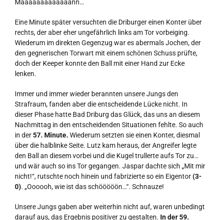
Maaaaaaaaaaaaann…
Eine Minute später versuchten die Driburger einen Konter über
rechts, der aber eher ungefährlich links am Tor vorbeiging.
Wiederum im direkten Gegenzug war es abermals Jochen, der
den gegnerischen Torwart mit einem schönen Schuss prüfte,
doch der Keeper konnte den Ball mit einer Hand zur Ecke
lenken.
Immer und immer wieder berannten unsere Jungs den
Strafraum, fanden aber die entscheidende Lücke nicht. In
dieser Phase hatte Bad Driburg das Glück, das uns an diesem
Nachmittag in den entscheidenden Situationen fehlte. So auch
in der
57. Minute.
Wiederum setzten sie einen Konter, diesmal
über die halblinke Seite. Lutz kam heraus, der Angreifer legte
den Ball an diesem vorbei und die Kugel trullerte aufs Tor zu…
und wär auch so ins Tor gegangen. Jaspar dachte sich „Mit mir
nicht!“, rutschte noch hinein und fabrizierte so ein Eigentor
(3-
0)
. „Oooooh, wie ist das schööööön…“. Schnauze!
Unsere Jungs gaben aber weiterhin nicht auf, waren unbedingt
darauf aus, das Ergebnis positiver zu gestalten.
In der 59.