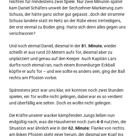
reichten für mindestens zwei Spiele. Nur zwei Minuten später
kam Daniel Schäfers unweit der Sechzehner-Markierung zum
Schuss, der hätte ganz sicher gut gepasst…doch der stramme
Schuss landete statt im Netz an der Rübe eines Verteidigers,
der erst einmal zu Boden ging. Hatte sich denn alles gegen uns
verschworen?
Und noch einmal Daniel, diesmal in der
81. Minute
, wieder
schießt er aus rund 20 Metern aufs Tor, diesmal aber zu
unplatziert und genau auf den Keeper. Auch Kapitän Lars
durfte noch einmal ran, nach einem Bonenburger Eckball
köpfte er aufs Tor – und wie sollte es anders sein, ging der Ball
rechts am Pfosten vorbei.
Spätestens jetzt war uns klar, wir konnten noch zwei Stunden
spielen, ein Tor wollte nicht gelingen, dabei war es so verdient
und überfällig wie selten. Doch es wollte nicht gelingen.
Die Kräfte unserer wacker kämpfenden Jungs ließen nun
endgültig nach, was die Hausherren noch zum
4-0
nutzten, die
Situation war ähnlich wie in der
62. Minute:
Flanke von rechts.
am linken Pfosten steht einer herum, der diesmal per Kopf ins