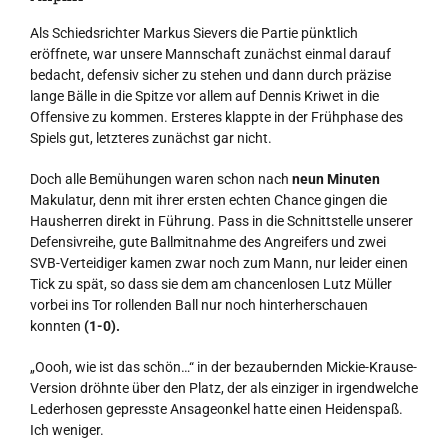
Als Schiedsrichter Markus Sievers die Partie pünktlich
eröffnete, war unsere Mannschaft zunächst einmal darauf
bedacht, defensiv sicher zu stehen und dann durch präzise
lange Bälle in die Spitze vor allem auf Dennis Kriwet in die
Offensive zu kommen. Ersteres klappte in der Frühphase des
Spiels gut, letzteres zunächst gar nicht.
Doch alle Bemühungen waren schon nach
neun Minuten
Makulatur, denn mit ihrer ersten echten Chance gingen die
Hausherren direkt in Führung. Pass in die Schnittstelle unserer
Defensivreihe, gute Ballmitnahme des Angreifers und zwei
SVB-Verteidiger kamen zwar noch zum Mann, nur leider einen
Tick zu spät, so dass sie dem am chancenlosen Lutz Müller
vorbei ins Tor rollenden Ball nur noch hinterherschauen
konnten
(1-0).
„Oooh, wie ist das schön…“ in der bezaubernden Mickie-Krause-
Version dröhnte über den Platz, der als einziger in irgendwelche
Lederhosen gepresste Ansageonkel hatte einen Heidenspaß.
Ich weniger.