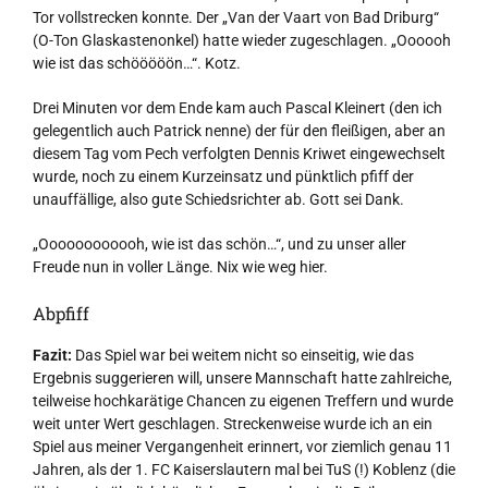
Tor vollstrecken konnte. Der „Van der Vaart von Bad Driburg“
(O-Ton Glaskastenonkel) hatte wieder zugeschlagen. „Oooooh
wie ist das schööööön…“. Kotz.
Drei Minuten vor dem Ende kam auch Pascal Kleinert (den ich
gelegentlich auch Patrick nenne) der für den fleißigen, aber an
diesem Tag vom Pech verfolgten Dennis Kriwet eingewechselt
wurde, noch zu einem Kurzeinsatz und pünktlich pfiff der
unauffällige, also gute Schiedsrichter ab. Gott sei Dank.
„Oooooooooooh, wie ist das schön…“, und zu unser aller
Freude nun in voller Länge. Nix wie weg hier.
Abpfiff
Fazit:
Das Spiel war bei weitem nicht so einseitig, wie das
Ergebnis suggerieren will, unsere Mannschaft hatte zahlreiche,
teilweise hochkarätige Chancen zu eigenen Treffern und wurde
weit unter Wert geschlagen. Streckenweise wurde ich an ein
Spiel aus meiner Vergangenheit erinnert, vor ziemlich genau 11
Jahren, als der 1. FC Kaiserslautern mal bei TuS (!) Koblenz (die