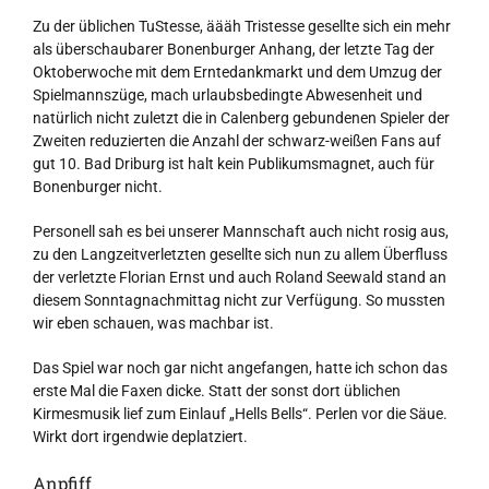
Zu der üblichen TuStesse, äääh Tristesse gesellte sich ein mehr
als überschaubarer Bonenburger Anhang, der letzte Tag der
Oktoberwoche mit dem Erntedankmarkt und dem Umzug der
Spielmannszüge, mach urlaubsbedingte Abwesenheit und
natürlich nicht zuletzt die in Calenberg gebundenen Spieler der
Zweiten reduzierten die Anzahl der schwarz-weißen Fans auf
gut 10. Bad Driburg ist halt kein Publikumsmagnet, auch für
Bonenburger nicht.
Personell sah es bei unserer Mannschaft auch nicht rosig aus,
zu den Langzeitverletzten gesellte sich nun zu allem Überfluss
der verletzte Florian Ernst und auch Roland Seewald stand an
diesem Sonntagnachmittag nicht zur Verfügung. So mussten
wir eben schauen, was machbar ist.
Das Spiel war noch gar nicht angefangen, hatte ich schon das
erste Mal die Faxen dicke. Statt der sonst dort üblichen
Kirmesmusik lief zum Einlauf „Hells Bells“. Perlen vor die Säue.
Wirkt dort irgendwie deplatziert.
Anpfiff