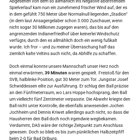
Abgesehen von dem so allmählich ins Negative abdriftenden
Spielverlauf kam nun ein zunehmend frischer Wind auf, der es
in dem gefühlt 750 Meter über Normalnull liegenden „Stadion“
(in dem laut Ansagergelaber schon 3.000 Zuschauer, wenn
nicht sogar 30 Millionen zugegen waren), das bis auf den
angrenzenden Indianerfriedhof über keinerlei Windschutz
verfügte, durch den es allmählich doch ein wenig fußkalt
wurde. Ich fror – und zu meiner Überraschung half das
ziemlich kalte Veltins auch nicht, da Abhilfe zu schaffen.
Doch einmal konnte unsere Mannschaft unser Herz noch
einmal erwärmen,
39 Minuten
waren gespielt. Freistoß für den
SVB, halblinke Position, gut 30 Meter zum Tor. Jungstar Josef
Schwiddessen eilte zur Ausführung. Er schlug den Ball präzise
an den Fünfmeterraum, wo Lars Hoppe hochsprang, den Ball
um vielleicht fünf Zentimeter verpasste. Die Abwehr kriegte den
Ball nicht unter Kontrolle, die ebenfalls anwesenden Jochen
Jochheim und Dennis Kriwet allerdings auch nicht, so dass die
Hausherren den Ball doch noch irgendwie wegbekamen.
Verdammt, DAS wäre der richtige Zeitpunkt zum Anschluss
gewesen. Doch so blieb es bis zum pünktlichen Halbzeitpfiff
beim 2-0 für Bad Driburg.