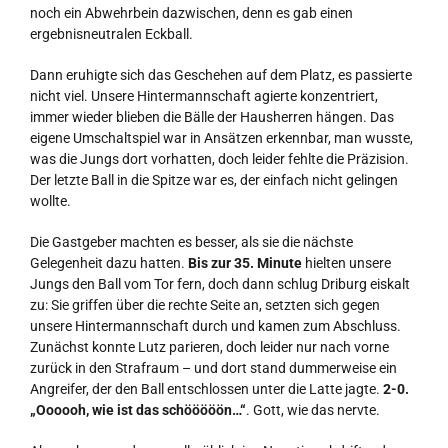
noch ein Abwehrbein dazwischen, denn es gab einen
ergebnisneutralen Eckball.
Dann eruhigte sich das Geschehen auf dem Platz, es passierte
nicht viel. Unsere Hintermannschaft agierte konzentriert,
immer wieder blieben die Bälle der Hausherren hängen. Das
eigene Umschaltspiel war in Ansätzen erkennbar, man wusste,
was die Jungs dort vorhatten, doch leider fehlte die Präzision.
Der letzte Ball in die Spitze war es, der einfach nicht gelingen
wollte.
Die Gastgeber machten es besser, als sie die nächste
Gelegenheit dazu hatten.
Bis zur 35. Minute
hielten unsere
Jungs den Ball vom Tor fern, doch dann schlug Driburg eiskalt
zu: Sie griffen über die rechte Seite an, setzten sich gegen
unsere Hintermannschaft durch und kamen zum Abschluss.
Zunächst konnte Lutz parieren, doch leider nur nach vorne
zurück in den Strafraum – und dort stand dummerweise ein
Angreifer, der den Ball entschlossen unter die Latte jagte.
2-0.
„Oooooh, wie ist das schööööön…“
. Gott, wie das nervte.