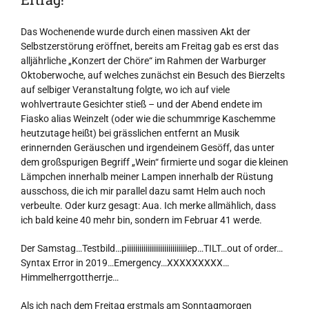
Das Wochenende wurde durch einen massiven Akt der
Selbstzerstörung eröffnet, bereits am Freitag gab es erst das
alljährliche „Konzert der Chöre“ im Rahmen der Warburger
Oktoberwoche, auf welches zunächst ein Besuch des Bierzelts
auf selbiger Veranstaltung folgte, wo ich auf viele
wohlvertraute Gesichter stieß – und der Abend endete im
Fiasko alias Weinzelt (oder wie die schummrige Kaschemme
heutzutage heißt) bei grässlichen entfernt an Musik
erinnernden Geräuschen und irgendeinem Gesöff, das unter
dem großspurigen Begriff „Wein“ firmierte und sogar die kleinen
Lämpchen innerhalb meiner Lampen innerhalb der Rüstung
ausschoss, die ich mir parallel dazu samt Helm auch noch
verbeulte. Oder kurz gesagt: Aua. Ich merke allmählich, dass
ich bald keine 40 mehr bin, sondern im Februar 41 werde.
Der Samstag…Testbild…piiiiiiiiiiiiiiiiiiiiiiiiiiiiiep…TILT…out of order…
Syntax Error in 2019…Emergency…XXXXXXXXX…
Himmelherrgottherrje…
Als ich nach dem Freitag erstmals am Sonntagmorgen