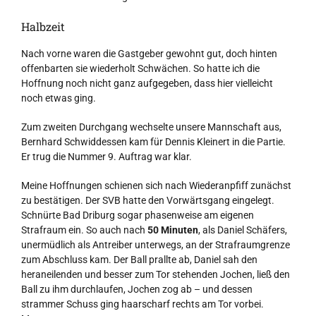
Halbzeit
Nach vorne waren die Gastgeber gewohnt gut, doch hinten
offenbarten sie wiederholt Schwächen. So hatte ich die
Hoffnung noch nicht ganz aufgegeben, dass hier vielleicht
noch etwas ging.
Zum zweiten Durchgang wechselte unsere Mannschaft aus,
Bernhard Schwiddessen kam für Dennis Kleinert in die Partie.
Er trug die Nummer 9. Auftrag war klar.
Meine Hoffnungen schienen sich nach Wiederanpfiff zunächst
zu bestätigen. Der SVB hatte den Vorwärtsgang eingelegt.
Schnürte Bad Driburg sogar phasenweise am eigenen
Strafraum ein. So auch nach
50 Minuten
, als Daniel Schäfers,
unermüdlich als Antreiber unterwegs, an der Strafraumgrenze
zum Abschluss kam. Der Ball prallte ab, Daniel sah den
heraneilenden und besser zum Tor stehenden Jochen, ließ den
Ball zu ihm durchlaufen, Jochen zog ab – und dessen
strammer Schuss ging haarscharf rechts am Tor vorbei.