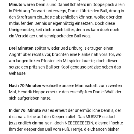
Minute
waren Dennis und Daniel Schäfers im Doppelpack allein
in Richtung Torwart unterwegs, Daniel führte den Ball, drang in
den Strafraum ein…hätte abschließen können, wollte aber den
mitlaufenden Dennis uneigennützig einsetzen. Doch diese
Uneigennützigkeit rächte sich bitter, denn es kam doch noch
ein Verteidiger und schnippelte den Ball weg.
Drei Minuten
später wieder Bad Driburg, sie trugen einen
Angriff über rechts vor, brachten eine Flanke nah vors Tor, wo
am langen linken Pfosten ein Mitspieler lauerte, doch dieser
setzte den präzisen Ball per Kopf genauso präzise neben das
Gehäuse.
Nach 70 Minuten
wechselte unsere Mannschaft zum zweiten
Mal, Hendrik Hoppe ersetzte den erschöpften Daniel Wulf, der
sich aufgerieben hatte.
In der 76. Minute
war es erneut der unermüdliche Dennis, der
diesmal alleine auf den Keeper zulief. Das MUSSTE es doch
jetzt endlich einmal sein, doch NEEEEEEEEEIN, diesmal fischte
ihm der Keeper den Ball vom Fuß. Herrje, die Chancen bisher