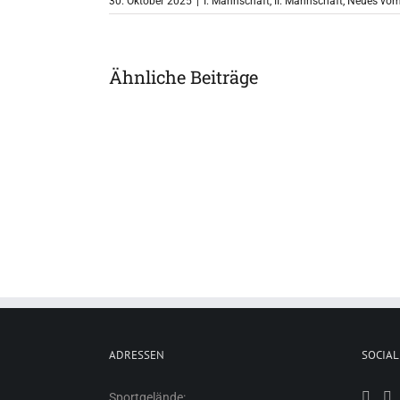
30. Oktober 2025
|
I. Mannschaft
,
II. Mannschaft
,
Neues vom
Ähnliche Beiträge
ADRESSEN
SOCIAL
Sportgelände: