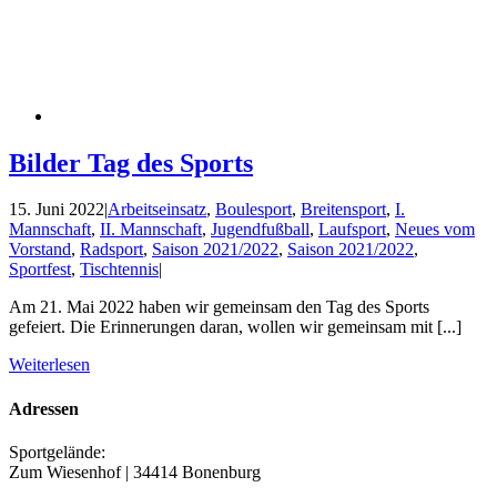
Bilder Tag des Sports
15. Juni 2022
|
Arbeitseinsatz
,
Boulesport
,
Breitensport
,
I.
Mannschaft
,
II. Mannschaft
,
Jugendfußball
,
Laufsport
,
Neues vom
Vorstand
,
Radsport
,
Saison 2021/2022
,
Saison 2021/2022
,
Sportfest
,
Tischtennis
|
Am 21. Mai 2022 haben wir gemeinsam den Tag des Sports
gefeiert. Die Erinnerungen daran, wollen wir gemeinsam mit [...]
Weiterlesen
Adressen
Sportgelände:
Zum Wiesenhof | 34414 Bonenburg