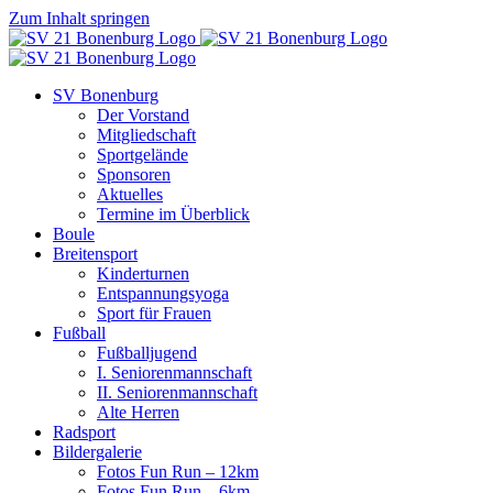
Zum Inhalt springen
SV Bonenburg
Der Vorstand
Mitgliedschaft
Sportgelände
Sponsoren
Aktuelles
Termine im Überblick
Boule
Breitensport
Kinderturnen
Entspannungsyoga
Sport für Frauen
Fußball
Fußballjugend
I. Seniorenmannschaft
II. Seniorenmannschaft
Alte Herren
Radsport
Bildergalerie
Fotos Fun Run – 12km
Fotos Fun Run – 6km