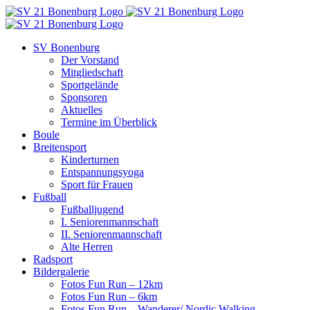
Zum
Inhalt
springen
SV Bonenburg
Der Vorstand
Mitgliedschaft
Sportgelände
Sponsoren
Aktuelles
Termine im Überblick
Boule
Breitensport
Kinderturnen
Entspannungsyoga
Sport für Frauen
Fußball
Fußballjugend
I. Seniorenmannschaft
II. Seniorenmannschaft
Alte Herren
Radsport
Bildergalerie
Fotos Fun Run – 12km
Fotos Fun Run – 6km
Fotos Fun Run – Wanderer/ Nordic Walking