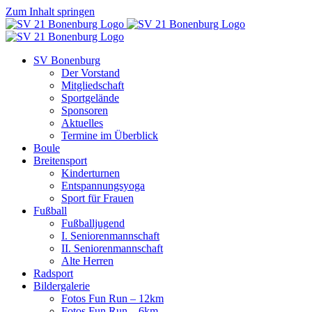
Zum Inhalt springen
SV Bonenburg
Der Vorstand
Mitgliedschaft
Sportgelände
Sponsoren
Aktuelles
Termine im Überblick
Boule
Breitensport
Kinderturnen
Entspannungsyoga
Sport für Frauen
Fußball
Fußballjugend
I. Seniorenmannschaft
II. Seniorenmannschaft
Alte Herren
Radsport
Bildergalerie
Fotos Fun Run – 12km
Fotos Fun Run – 6km