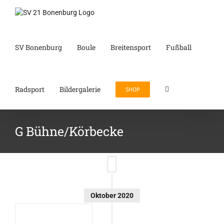
Zum
Inhalt
springen
SV Bonenburg
Boule
Breitensport
Fußball
Radsport
Bildergalerie
SHOP
G Bühne/Körbecke
Oktober 2020