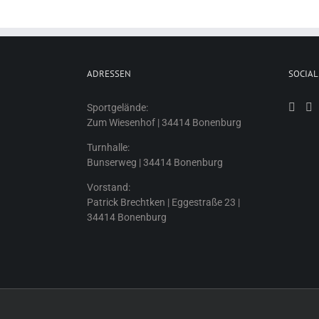
ADRESSEN
SOCIAL
Sportgelände:
Zum Wiesenhof | 34414 Bonenburg
Turnhalle:
Bunserweg | 34414 Bonenburg
Vorstand:
Patrick Brechtken | Eggestraße 23 |
34414 Bonenburg