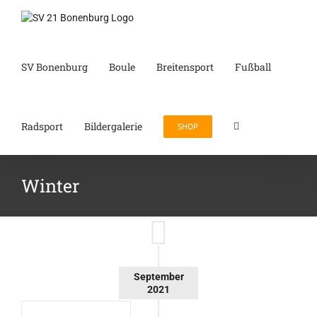
Zum
Inhalt
springen
SV Bonenburg
Boule
Breitensport
Fußball
Radsport
Bildergalerie
SHOP
Winter
September
2021