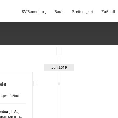
SV Bonenburg
Boule
Breitensport
Fußball
Juli 2019
ele
Jugendfußball
nburg II Sa,
ghausen II A-