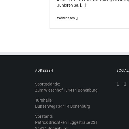
Junioren Sa, [...]
Weiterlesen
ADRESSEN
SOCIAL
Sportgelände:
Zum Wiesenhof | 34414 Bonenburg
Turnhalle:
Bunserweg | 34414 Bonenburg
Vorstand:
Patrick Brechtken | Eggestraße 23 |
34414 Bonenburg