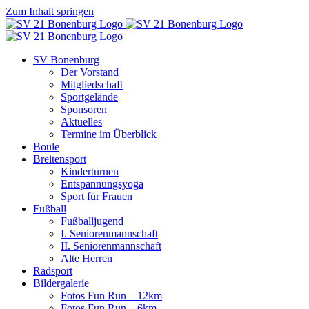
Zum Inhalt springen
SV Bonenburg
Der Vorstand
Mitgliedschaft
Sportgelände
Sponsoren
Aktuelles
Termine im Überblick
Boule
Breitensport
Kinderturnen
Entspannungsyoga
Sport für Frauen
Fußball
Fußballjugend
I. Seniorenmannschaft
II. Seniorenmannschaft
Alte Herren
Radsport
Bildergalerie
Fotos Fun Run – 12km
Fotos Fun Run – 6km