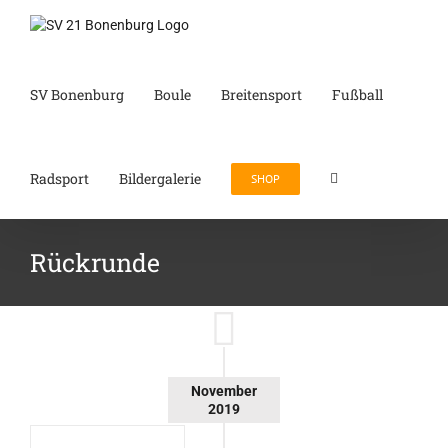
Zum
Inhalt
springen
SV Bonenburg
Boule
Breitensport
Fußball
Radsport
Bildergalerie
SHOP
Rückrunde
November
2019