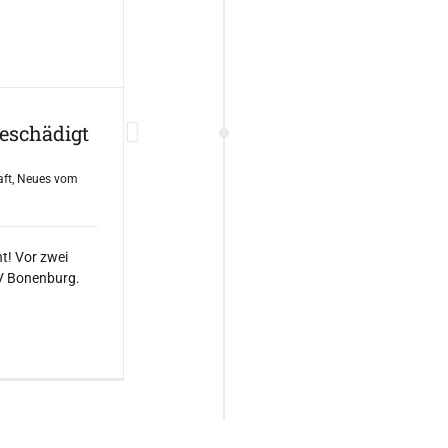
beschädigt
aft
,
Neues vom
ht! Vor zwei
V Bonenburg.