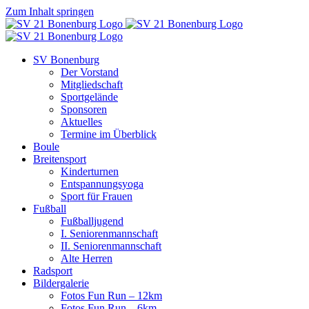
Zum Inhalt springen
SV Bonenburg
Der Vorstand
Mitgliedschaft
Sportgelände
Sponsoren
Aktuelles
Termine im Überblick
Boule
Breitensport
Kinderturnen
Entspannungsyoga
Sport für Frauen
Fußball
Fußballjugend
I. Seniorenmannschaft
II. Seniorenmannschaft
Alte Herren
Radsport
Bildergalerie
Fotos Fun Run – 12km
Fotos Fun Run – 6km