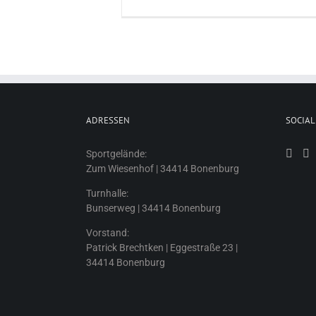
ADRESSEN
SOCIAL
Sportgelände:
Zum Wiesenhof | 34414 Bonenburg
Turnhalle:
Bunserweg | 34414 Bonenburg
Vorstand:
Patrick Brechtken | Eggestraße 23 |
34414 Bonenburg