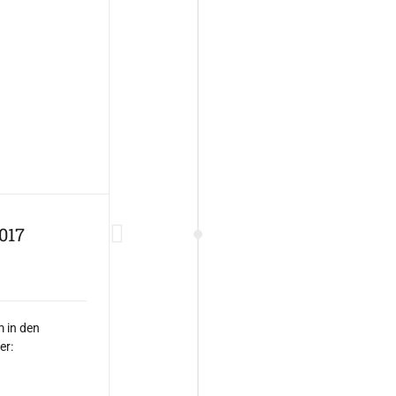
017
m in den
er: