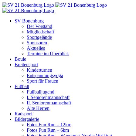
Zum
Inhalt
springen
SV Bonenburg
Der Vorstand
Mitgliedschaft
Sportgelände
Sponsoren
Aktuelles
Termine im Überblick
Boule
Breitensport
Kinderturnen
Entspannungsyoga
Sport für Frauen
Fußball
Fußballjugend
I. Seniorenmannschaft
II. Seniorenmannschaft
Alte Herren
Radsport
Bildergalerie
Fotos Fun Run – 12km
Fotos Fun Run – 6km
Fotos Fun Run – Wanderer/ Nordic Walking