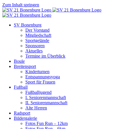
Zum Inhalt springen
SV Bonenburg
Der Vorstand
Mitgliedschaft
Sportgelände
Sponsoren
Aktuelles
Termine im Überblick
Boule
Breitensport
Kinderturnen
Entspannungsyoga
Sport für Frauen
Fußball
Fußballjugend
I. Seniorenmannschaft
II. Seniorenmannschaft
Alte Herren
Radsport
Bildergalerie
Fotos Fun Run – 12km
Fotos Fun Run – 6km