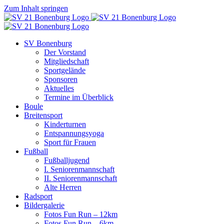
Zum Inhalt springen
SV Bonenburg
Der Vorstand
Mitgliedschaft
Sportgelände
Sponsoren
Aktuelles
Termine im Überblick
Boule
Breitensport
Kinderturnen
Entspannungsyoga
Sport für Frauen
Fußball
Fußballjugend
I. Seniorenmannschaft
II. Seniorenmannschaft
Alte Herren
Radsport
Bildergalerie
Fotos Fun Run – 12km
Fotos Fun Run – 6km