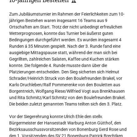
Zum Jubiläumsturnier im Rahmen der Feierlichkeiten zum 10-
jährigen Bestehen waren insgesamt 16 Teams aus 9
Ortschaften am Start. Trotz der nicht unbedingt erfreulichen
Wetterprognosen, konnte das Turnier bei äußerst guten
Bedingungen durchgeführt werden. Es wurden insgesamt 4
Runden á 35 Minuten gespielt. Nach der 3. Runde fand eine
ausgiebige Mittagspause statt, während der man sich bei
Gegrillten, zahlreichen Salaten, Kaffee und Kuchen stärken
konnte. Die folgende 4. Runde musste dann über die
Platzierungen entscheiden. Den Sieg sicherten sich Helmut
Schrader/Heinrich Struck von den Boulefreunden Brakel, vor
Karlo Druchleben/Ralf Pommerenke von den Bouletten aus
Borgentreich, Wolfgang Riese/Wilfried Vogt aus Brenkhausen
und Rita Schmitz/Karl Schmitz von den Boulefreunden Brakel.
Die beiden zuletzt genannten Teams teilten sich den 3. Platz.
Vor der Siegerehrung konnte Ulrich Ehle den stellv.
Bürgermeister der Hansestadt Warburg Anton Gütthof, den
Bezirksausschussvorsitzenden von Bonenburg Gerd Rose und
den 1. Vorsitzenden des SV 21 Bonenburg Patrick Brechtken