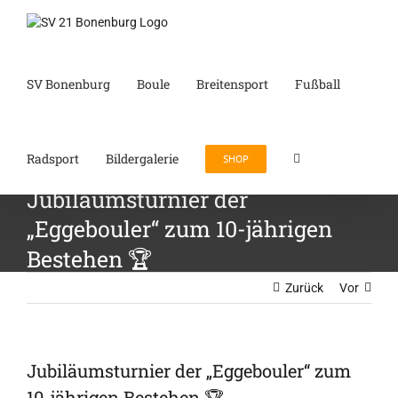
Zum
Inhalt
springen
SV Bonenburg
Boule
Breitensport
Fußball
Radsport
Bildergalerie
SHOP
Jubiläumsturnier der
„Eggebouler“ zum 10-jährigen
Bestehen 🏆
Zurück
Vor
Jubiläumsturnier der „Eggebouler“ zum
10-jährigen Bestehen 🏆