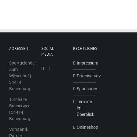
ADRESSEN
SOCIAL
RECHTLICHES
MEDIA
Sportgelände:
Impressum
Zum
Wiesenhof |
Datenschutz
34414
Bonenburg
Sponsoren
Turnhalle:
Termine
Bunserweg
im
| 34414
Überblick
Bonenburg
Onlineshop
Vorstand:
Patrick