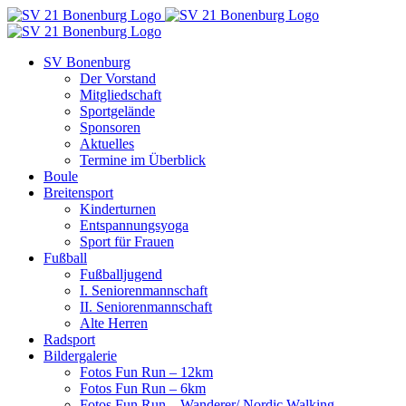
Zum
Inhalt
springen
SV Bonenburg
Der Vorstand
Mitgliedschaft
Sportgelände
Sponsoren
Aktuelles
Termine im Überblick
Boule
Breitensport
Kinderturnen
Entspannungsyoga
Sport für Frauen
Fußball
Fußballjugend
I. Seniorenmannschaft
II. Seniorenmannschaft
Alte Herren
Radsport
Bildergalerie
Fotos Fun Run – 12km
Fotos Fun Run – 6km
Fotos Fun Run – Wanderer/ Nordic Walking